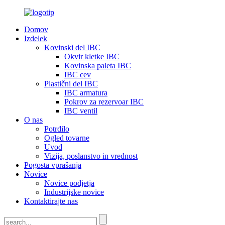
Domov
Izdelek
Kovinski del IBC
Okvir kletke IBC
Kovinska paleta IBC
IBC cev
Plastični del IBC
IBC armatura
Pokrov za rezervoar IBC
IBC ventil
O nas
Potrdilo
Ogled tovarne
Uvod
Vizija, poslanstvo in vrednost
Pogosta vprašanja
Novice
Novice podjetja
Industrijske novice
Kontaktirajte nas