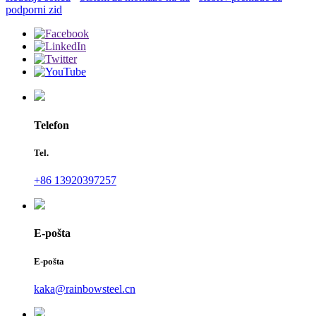
podporni zid
Telefon
Tel.
+86 13920397257
E-pošta
E-pošta
kaka@rainbowsteel.cn