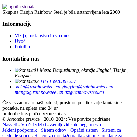
Skupina Tianjin Rainbow Steel je bila ustanovljena leta 2000
Informacije
Vizija, poslanstvo in vrednost
Uvod
Potrdilo
kontaktira nas
Mesto Daqiuzhuang, okrožje Jinghai, Tianjin,
Kitajska
+86 13920397257
kaka@rainbowsteel.cn
yingying@rainbowsteel.cn
mango@rainbowsteel.cn
liz@rainbowsteel.cn
Če vas zanimajo naši izdelki, prosimo, pustite svoje kontaktne
podatke, na spletu smo 24 ur.
pridobite brezplačen vzorec atlasa
© Avtorske pravice - 2010–2024: Vse pravice pridržane.
Nasveti
-
Vroči izdelki
-
Zemljevid spletnega mesta
Jekleni podpornik
-
Sistem odrov
-
Opažni sistem
-
Sistemi za
sledenje soncu
-
Sistem za montažo na tla
-
stebri / preklade za