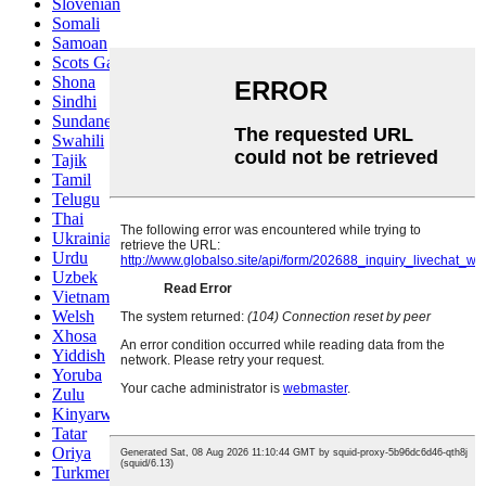
Slovenian
Somali
Samoan
Scots Gaelic
Shona
Sindhi
Sundanese
Swahili
Tajik
Tamil
Telugu
Thai
Ukrainian
Urdu
Uzbek
Vietnamese
Welsh
Xhosa
Yiddish
Yoruba
Zulu
Kinyarwanda
Tatar
Oriya
Turkmen