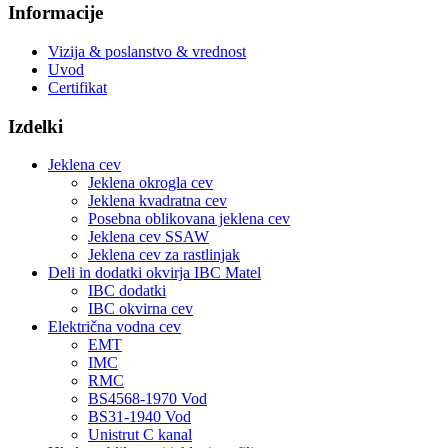
Informacije
Vizija & poslanstvo & vrednost
Uvod
Certifikat
Izdelki
Jeklena cev
Jeklena okrogla cev
Jeklena kvadratna cev
Posebna oblikovana jeklena cev
Jeklena cev SSAW
Jeklena cev za rastlinjak
Deli in dodatki okvirja IBC Matel
IBC dodatki
IBC okvirna cev
Električna vodna cev
EMT
IMC
RMC
BS4568-1970 Vod
BS31-1940 Vod
Unistrut C kanal