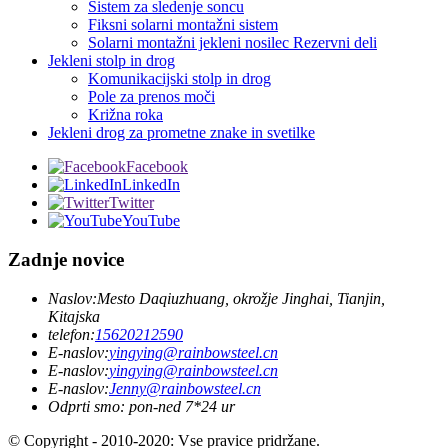
Sistem za sledenje soncu
Fiksni solarni montažni sistem
Solarni montažni jekleni nosilec Rezervni deli
Jekleni stolp in drog
Komunikacijski stolp in drog
Pole za prenos moči
Križna roka
Jekleni drog za prometne znake in svetilke
Facebook
LinkedIn
Twitter
YouTube
Zadnje novice
Naslov:
Mesto Daqiuzhuang, okrožje Jinghai, Tianjin,
Kitajska
telefon:
15620212590
E-naslov:
yingying@rainbowsteel.cn
E-naslov:
yingying@rainbowsteel.cn
E-naslov:
Jenny@rainbowsteel.cn
Odprti smo: pon-ned 7*24 ur
© Copyright - 2010-2020: Vse pravice pridržane.