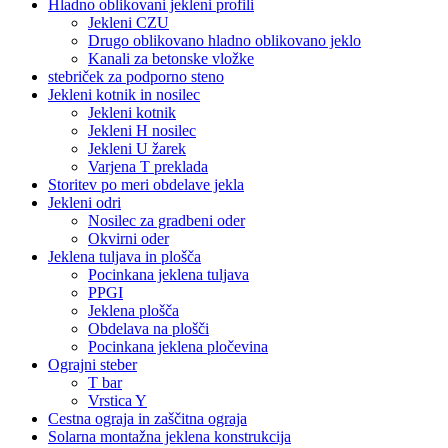
Hladno oblikovani jekleni profili
Jekleni CZU
Drugo oblikovano hladno oblikovano jeklo
Kanali za betonske vložke
stebriček za podporno steno
Jekleni kotnik in nosilec
Jekleni kotnik
Jekleni H nosilec
Jekleni U žarek
Varjena T preklada
Storitev po meri obdelave jekla
Jekleni odri
Nosilec za gradbeni oder
Okvirni oder
Jeklena tuljava in plošča
Pocinkana jeklena tuljava
PPGI
Jeklena plošča
Obdelava na plošči
Pocinkana jeklena pločevina
Ograjni steber
T bar
Vrstica Y
Cestna ograja in zaščitna ograja
Solarna montažna jeklena konstrukcija