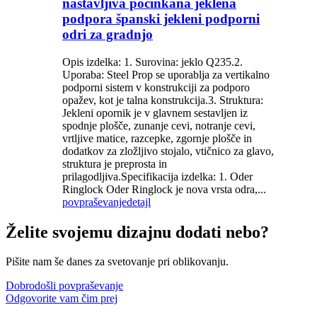
nastavljiva pocinkana jeklena
podpora španski jekleni podporni
odri za gradnjo
Opis izdelka: 1. Surovina: jeklo Q235.2.
Uporaba: Steel Prop se uporablja za vertikalno
podporni sistem v konstrukciji za podporo
opažev, kot je talna konstrukcija.3. Struktura:
Jekleni opornik je v glavnem sestavljen iz
spodnje plošče, zunanje cevi, notranje cevi,
vrtljive matice, razcepke, zgornje plošče in
dodatkov za zložljivo stojalo, vtičnico za glavo,
struktura je preprosta in
prilagodljiva.Specifikacija izdelka: 1. Oder
Ringlock Oder Ringlock je nova vrsta odra,...
povpraševanje
detajl
Želite svojemu dizajnu dodati nebo?
Pišite nam še danes za svetovanje pri oblikovanju.
Dobrodošli povpraševanje
Odgovorite vam čim prej