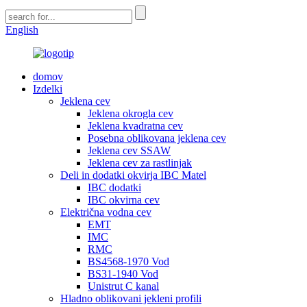
English
domov
Izdelki
Jeklena cev
Jeklena okrogla cev
Jeklena kvadratna cev
Posebna oblikovana jeklena cev
Jeklena cev SSAW
Jeklena cev za rastlinjak
Deli in dodatki okvirja IBC Matel
IBC dodatki
IBC okvirna cev
Električna vodna cev
EMT
IMC
RMC
BS4568-1970 Vod
BS31-1940 Vod
Unistrut C kanal
Hladno oblikovani jekleni profili