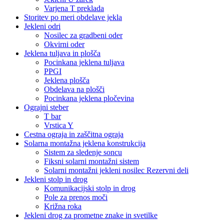
Varjena T preklada
Storitev po meri obdelave jekla
Jekleni odri
Nosilec za gradbeni oder
Okvirni oder
Jeklena tuljava in plošča
Pocinkana jeklena tuljava
PPGI
Jeklena plošča
Obdelava na plošči
Pocinkana jeklena pločevina
Ograjni steber
T bar
Vrstica Y
Cestna ograja in zaščitna ograja
Solarna montažna jeklena konstrukcija
Sistem za sledenje soncu
Fiksni solarni montažni sistem
Solarni montažni jekleni nosilec Rezervni deli
Jekleni stolp in drog
Komunikacijski stolp in drog
Pole za prenos moči
Križna roka
Jekleni drog za prometne znake in svetilke