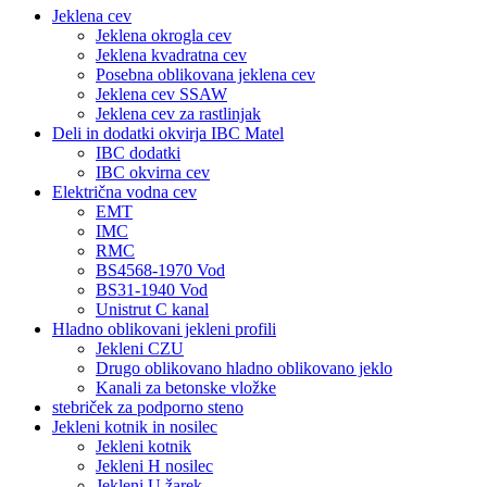
Jeklena cev
Jeklena okrogla cev
Jeklena kvadratna cev
Posebna oblikovana jeklena cev
Jeklena cev SSAW
Jeklena cev za rastlinjak
Deli in dodatki okvirja IBC Matel
IBC dodatki
IBC okvirna cev
Električna vodna cev
EMT
IMC
RMC
BS4568-1970 Vod
BS31-1940 Vod
Unistrut C kanal
Hladno oblikovani jekleni profili
Jekleni CZU
Drugo oblikovano hladno oblikovano jeklo
Kanali za betonske vložke
stebriček za podporno steno
Jekleni kotnik in nosilec
Jekleni kotnik
Jekleni H nosilec
Jekleni U žarek