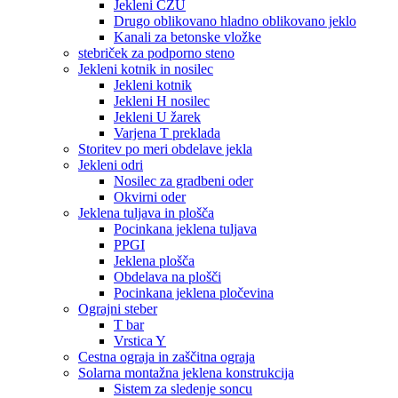
Jekleni CZU
Drugo oblikovano hladno oblikovano jeklo
Kanali za betonske vložke
stebriček za podporno steno
Jekleni kotnik in nosilec
Jekleni kotnik
Jekleni H nosilec
Jekleni U žarek
Varjena T preklada
Storitev po meri obdelave jekla
Jekleni odri
Nosilec za gradbeni oder
Okvirni oder
Jeklena tuljava in plošča
Pocinkana jeklena tuljava
PPGI
Jeklena plošča
Obdelava na plošči
Pocinkana jeklena pločevina
Ograjni steber
T bar
Vrstica Y
Cestna ograja in zaščitna ograja
Solarna montažna jeklena konstrukcija
Sistem za sledenje soncu