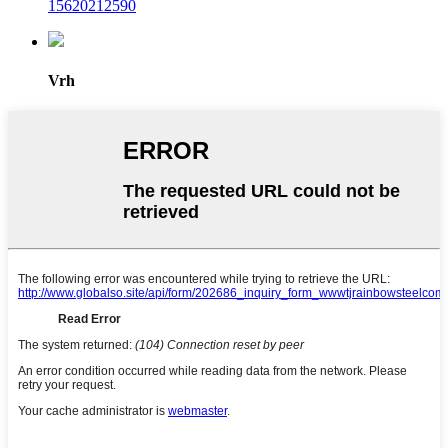
15620212590
Vrh