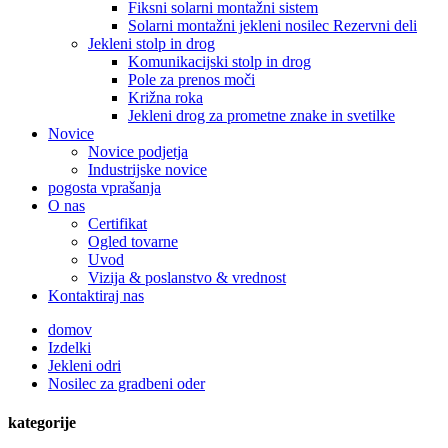
Fiksni solarni montažni sistem
Solarni montažni jekleni nosilec Rezervni deli
Jekleni stolp in drog
Komunikacijski stolp in drog
Pole za prenos moči
Križna roka
Jekleni drog za prometne znake in svetilke
Novice
Novice podjetja
Industrijske novice
pogosta vprašanja
O nas
Certifikat
Ogled tovarne
Uvod
Vizija & poslanstvo & vrednost
Kontaktiraj nas
domov
Izdelki
Jekleni odri
Nosilec za gradbeni oder
kategorije